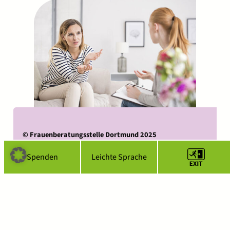
©
Frauenberatungsstelle Dortmund 2025
IMPRESSUM
DATENSCHUTZ
KONTAKT
LINKS FBST
Spenden
Leichte Sprache
Nach oben ↑