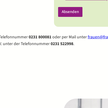
t
a
Absenden
r
B
e
t
r
e
 Telefonnummer
0231 800081
oder per Mail unter
frauen@fr
f
.V. unter der Telefonnummer
0231 522998
.
f
K
o
m
m
e
n
t
a
r