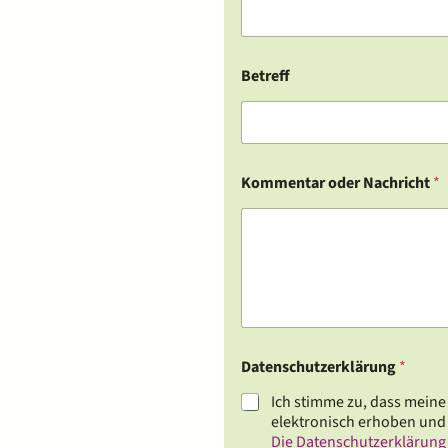
Betreff
Kommentar oder Nachricht
*
K
Datenschutzerklärung
*
o
m
Ich stimme zu, dass mein
m
elektronisch erhoben und
e
Die Datenschutzerklärung
n